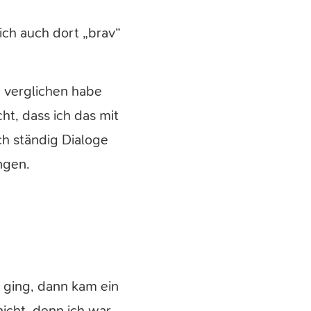
ich auch dort „brav“
n verglichen habe
ht, dass ich das mit
h ständig Dialoge
ngen.
s ging, dann kam ein
icht, denn ich war