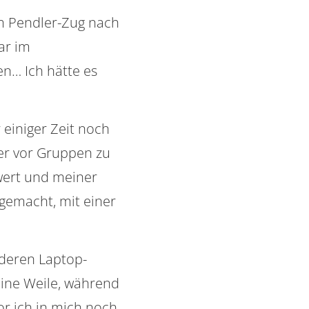
em Pendler-Zug nach
ar im
en… Ich hätte es
 einiger Zeit noch
er vor Gruppen zu
wert und meiner
gemacht, mit einer
nderen Laptop-
eine Weile, während
or ich in mich noch