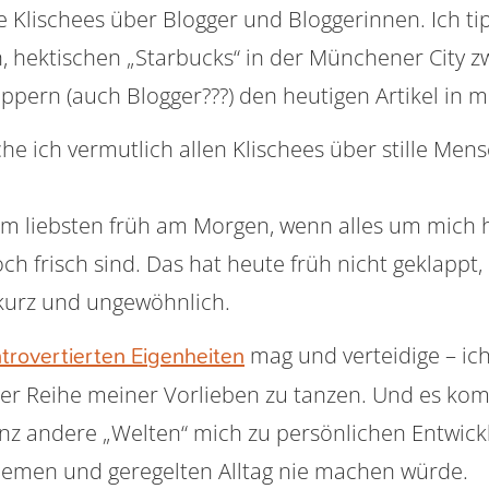
le Klischees über Blogger und Bloggerinnen. Ich t
n, hektischen „Starbucks“ in der Münchener City z
pern (auch Blogger???) den heutigen Artikel in 
he ich vermutlich allen Klischees über stille Men
am liebsten früh am Morgen, wenn alles um mich 
 frisch sind. Das hat heute früh nicht geklappt,
 kurz und ungewöhnlich.
mag und verteidige – ic
ntrovertierten Eigenheiten
er Reihe meiner Vorlieben zu tanzen. Und es kom
anz andere „Welten“ mich zu persönlichen Entwick
emen und geregelten Alltag nie machen würde.