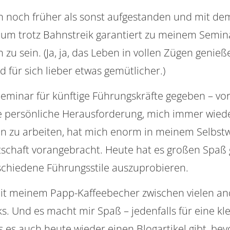
in noch früher als sonst aufgestanden und mit d
um trotz Bahnstreik garantiert zu meinem Semin
zu sein. (Ja, ja, das Leben in vollen Zügen genieß
 für sich lieber etwas gemütlicher.)
eminar für künftige Führungskräfte gegeben – vor
e persönliche Herausforderung, mich immer wied
nen zu arbeiten, hat mich enorm in meinem Selbst
schaft vorangebracht. Heute hat es großen Spaß 
schiedene Führungsstile auszuprobieren.
 mit meinem Papp-Kaffeebecher zwischen vielen a
s. Und es macht mir Spaß – jedenfalls für eine kl
s es auch heute wieder einen Blogartikel gibt, bev