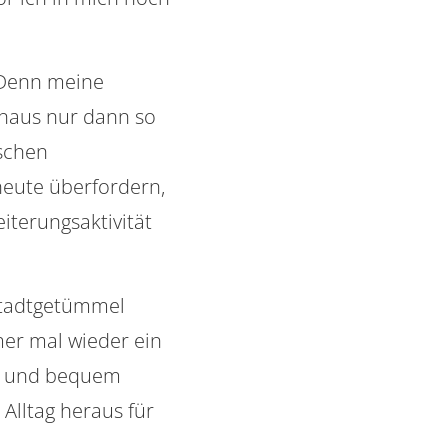
 Denn meine
inaus nur dann so
ischen
heute überfordern,
terungsaktivität
ßstadtgetümmel
mmer mal wieder ein
ch und bequem
 Alltag heraus für