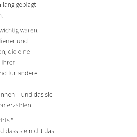
 lang geplagt
n.
wichtig waren,
diener und
n, die eine
 ihrer
ind für andere
önnen – und das sie
on erzählen.
hts.“
d dass sie nicht das