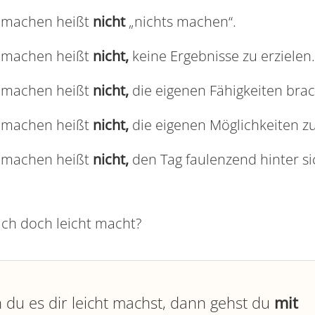
ht machen heißt
nicht
„nichts machen“.
ht machen heißt
nicht,
keine Ergebnisse zu erzielen.
ht machen heißt
nicht,
die eigenen Fähigkeiten brac
ht machen heißt
nicht,
die eigenen Möglichkeiten zu
ht machen heißt
nicht,
den Tag faulenzend hinter si
ch doch leicht macht?
du es dir leicht machst, dann gehst du
mit