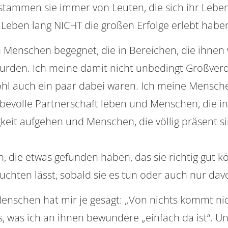
stammen sie immer von Leuten, die sich ihr Leben
 Leben lang NICHT die großen Erfolge erlebt habe
n Menschen begegnet, die in Bereichen, die ihnen 
 wurden. Ich meine damit nicht unbedingt Großver
l auch ein paar dabei waren. Ich meine Mensche
evolle Partnerschaft leben und Menschen, die in
gkeit aufgehen und Menschen, die völlig präsent s
 die etwas gefunden haben, das sie richtig gut k
uchten lässt, sobald sie es tun oder auch nur dav
enschen hat mir je gesagt: „Von nichts kommt nic
s, was ich an ihnen bewundere „einfach da ist“. Un