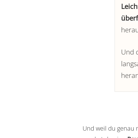
Leich
über
herau
Und d
langs
heran
Und weil du genau m