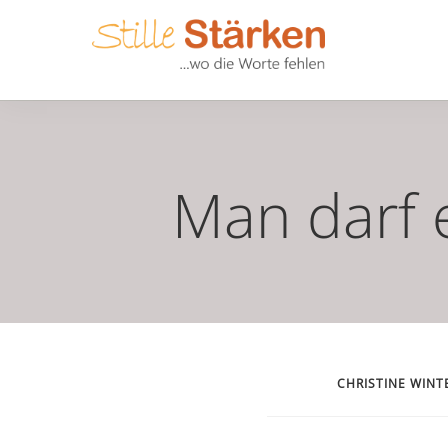
Man darf e
CHRISTINE WINT