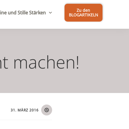
Zu den
ine und Stille Stärken
BLOGARTIKELN
cht machen!
31. MÄRZ 2016