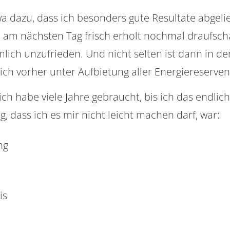
wa dazu, dass ich besonders gute Resultate abgeli
h am nächsten Tag frisch erholt nochmal draufsc
mlich unzufrieden. Und nicht selten ist dann in d
ch vorher unter Aufbietung aller Energiereserven 
ich habe viele Jahre gebraucht, bis ich das endlic
 dass ich es mir nicht leicht machen darf, war:
ng
is