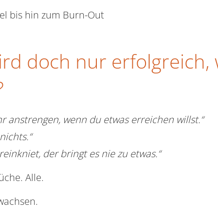
l bis hin zum Burn-Out
rd doch nur erfolgreich, 
?
 anstrengen, wenn du etwas erreichen willst.“
ichts.“
reinkniet, der bringt es nie zu etwas.“
che. Alle.
ewachsen.