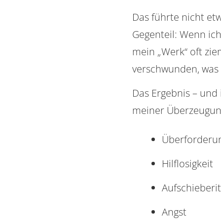
Das führte nicht et
Gegenteil: Wenn ic
mein „Werk“ oft zie
verschwunden, was i
Das Ergebnis – und 
meiner Überzeugung,
Überforderu
Hilflosigkeit
Aufschieberit
Angst