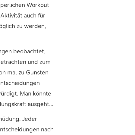
örperlichen Workout
ktivität auch für
öglich zu werden,
ungen beobachtet,
 betrachten und zum
hon mal zu Gunsten
 Entscheidungen
ewürdigt. Man könnte
dungskraft ausgeht…
rmüdung. Jeder
 Entscheidungen nach