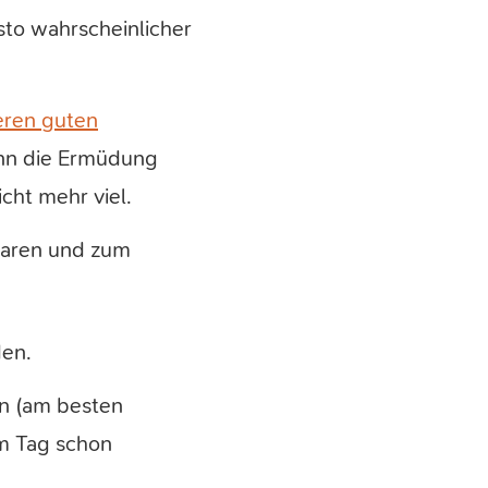
sto wahrscheinlicher
ren guten
enn die Ermüdung
cht mehr viel.
sparen und zum
den.
en (am besten
am Tag schon