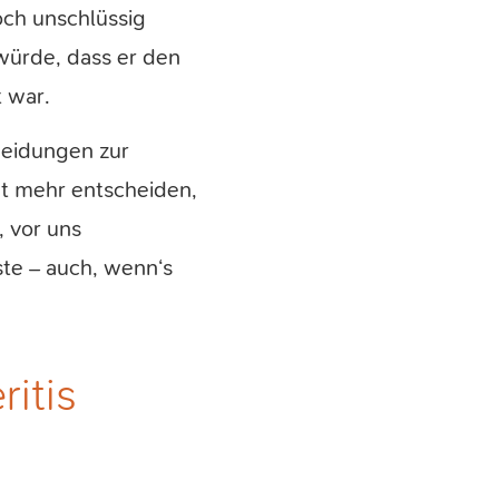
och unschlüssig
würde, dass er den
 war.
cheidungen zur
ht mehr entscheiden,
 vor uns
te – auch, wenn‘s
itis