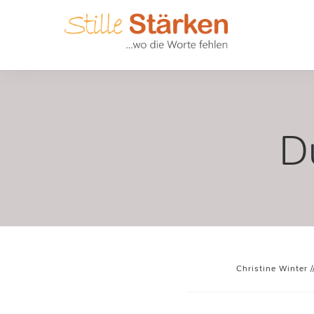
D
Christine Winter
/