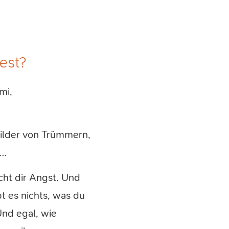
test?
mi,
ilder von Trümmern,
 …
cht dir Angst. Und
bt es nichts, was du
Und egal, wie